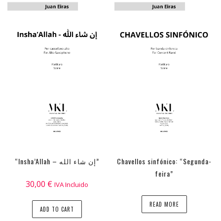
“Insha’Allah – إن شاء الله”
Chavellos sinfónico: “Segunda-
feira”
30,00
€
IVA Incluido
READ MORE
ADD TO CART