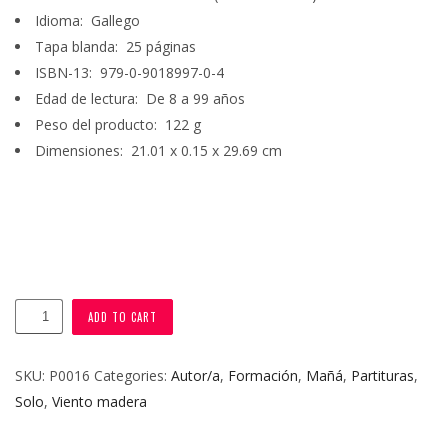
Idioma‏: ‎
Gallego
Tapa blanda: ‎
25 páginas
ISBN-13: ‎
979-0-9018997-0-4
Edad de lectura: ‎
De 8 a 99 años
Peso del producto: ‎
122 g
Dimensiones:‏ ‎
21.01 x 0.15 x 29.69 cm
"Catro
ADD TO CART
Poemas
Galegos"
SKU:
P0016
Categories:
Autor/a
,
Formación
,
Mañá
,
Partituras
,
quantity
Solo
,
Viento madera