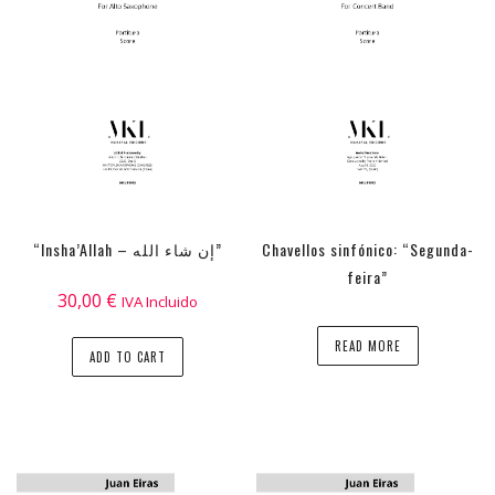
“Insha’Allah – إن شاء الله”
Chavellos sinfónico: “Segunda-
feira”
30,00
€
IVA Incluido
READ MORE
ADD TO CART