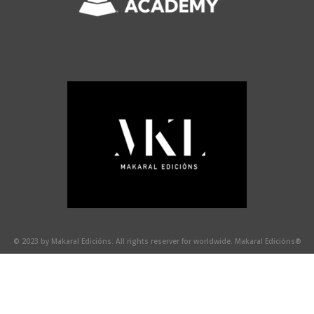
© 2023 by Makaral Edicións. All rights reserver for worldwide. Makaral Edicións®