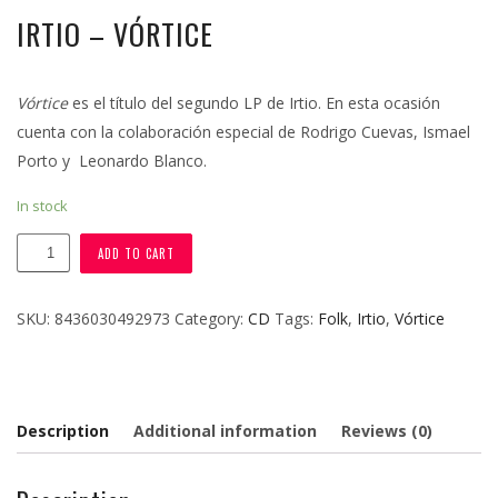
IRTIO – VÓRTICE
Vórtice
es el título del segundo LP de Irtio. En esta ocasión
cuenta con la colaboración especial de Rodrigo Cuevas, Ismael
Porto y Leonardo Blanco.
In stock
IRTIO
ADD TO CART
-
VÓRTICE
SKU:
8436030492973
Category:
CD
Tags:
Folk
,
Irtio
,
Vórtice
quantity
Description
Additional information
Reviews (0)