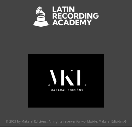
© 2023 by Makaral Edicións. All rights reserver for worldwide. Makaral Edicións®