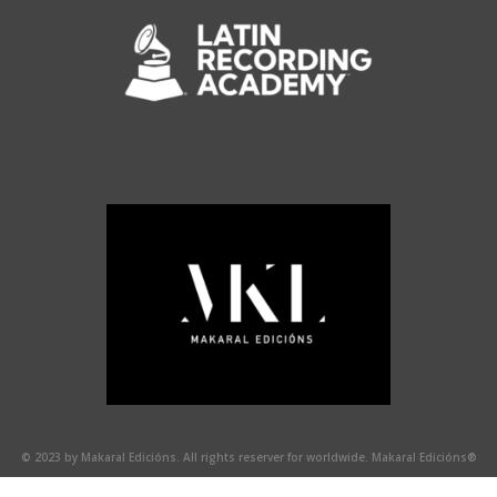
© 2023 by Makaral Edicións. All rights reserver for worldwide. Makaral Edicións®